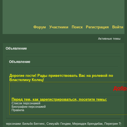
Форум
Участники
Поиск
Регистрация
Войти
Активные темы
Объявление
Объявление
Дорогие гости! Рады приветствовать Вас на ролевой по
Властелину Колец!
Добр
Перед тем, как зарегистрироваться, посетите темы:
Список персонажей
Биографии персонажей
Правила
персонажи: Бильбо Беггинс, Семуайс Генджи, Мериадок Брендибак, Перегрин Тук, Гимл