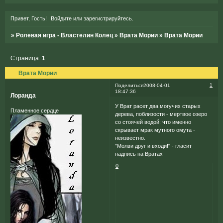
Привет, Гость!
Войдите
или
зарегистрируйтесь
.
»
Ролевая игра - Властелин Колец
»
Врата Мории
»
Врата Мории
Страница:
1
Врата Мории
1
Поделиться
2008-04-01
18:47:36
Лоранда
У Врат расет два могучих старых
Пламенное сердце
дерева, поблизости - мертвое озеро
со стоячей водой: что именно
скрывает мрак мутного омута -
неизвестно.
"Молви друг и входи!" - гласит
надпись на Вратах
0